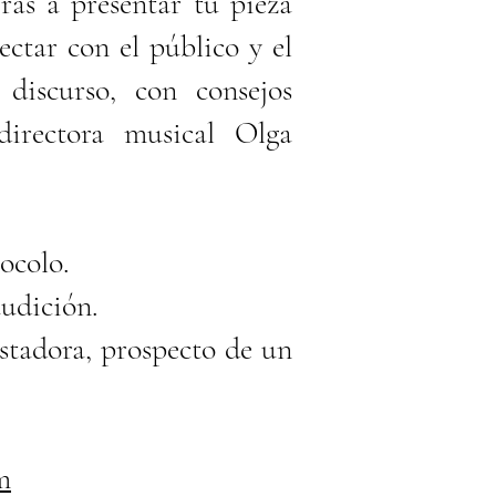
rás a presentar tu pieza
ctar con el público y el
 discurso, con consejos
directora musical Olga
ocolo.
audición.
stadora, prospecto de un
m