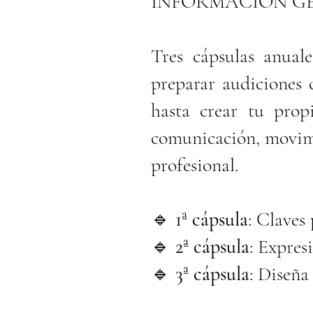
INFORMACIÓN G
Tres cápsulas anual
preparar audiciones 
hasta crear tu prop
comunicación, movimi
profesional.
🔹
1ª cápsula
: Claves
🔹
2ª cápsula
: Expres
🔹
3ª cápsula
: Diseña