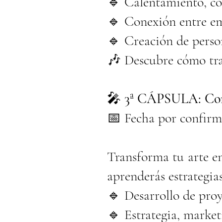
🔹 Calentamiento, co
🔹 Conexión entre em
🔹 Creación de person
🎶 Descubre cómo tran
🎤
3ª CÁPSULA: Conv
📅 Fecha por confirm
Transforma tu arte en
aprenderás estrategias
🔹 Desarrollo de proy
🔹 Estrategia, market