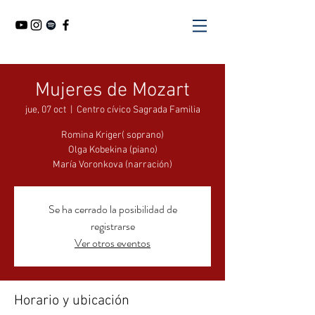
Mujeres de Mozart
jue, 07 oct
  |  
Centro cívico Sagrada Familia
Romina Kriger( soprano)
Olga Kobekina (piano)
María Voronkova (narración)
Se ha cerrado la posibilidad de
registrarse
Ver otros eventos
Horario y ubicación