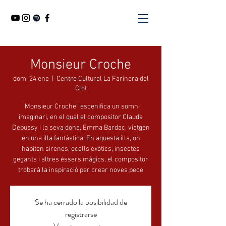
Monsieur Croche
dom, 24 ene
  |  
Centre Cultural La Farinera del
Clot
“Monsieur Croche” escenifica un somni
imaginari, en el qual el compositor Claude
Debussy i la seva dona, Emma Bardac, viatgen
en una illa fantàstica. En aquesta illa, on
habiten sirenes, ocells exòtics, insectes
gegants i altres éssers màgics, el compositor
trobarà la inspiració per crear noves pece
Se ha cerrado la posibilidad de
registrarse