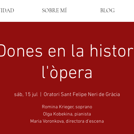
VIDAD
SOBRE MÍ
BLOG
Dones en la histor
l'òpera
sáb, 15 jul
  |  
Oratori Sant Felipe Neri de Gràcia
Romina Krieger, soprano
Olga Kobekina, pianista
Maria Voronkova, directora d'escena